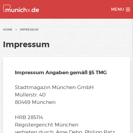
MENU
Skip
HOME
>
IMPRESSUM
to
Impressum
content
Impressum Angaben gemäß §5 TMG
Stadtmagazin München GmbH
Müllerstr. 40
80469 München
HRB 285114
Registergericht München
vertreten durch: Arne Dehn, Philipp Ratz,