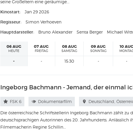
seine Großeltern eine geräumige...
Kinostart:
Jan 29 2026
Regisseur:
Simon Verhoeven
Hauptdarsteller:
Bruno Alexander
Senta Berger
Michael Wit
06 AUG
07 AUG
08 AUG
09 AUG
10 AU
HEUTE
FREITAG
SAMSTAG
SONNTAG
MONTA
-
-
15:30
-
-
Ingeborg Bachmann - Jemand, der einmal ic
FSK 6
Dokumentarfilm
Deutschland, Österrei
Die österreichische Schriftstellerin Ingeborg Bachmann zählt zu d
deutschsprachigen Autorinnen des 20. Jahrhunderts. Anlässlich i
Filmemacherin Regine Schillin...