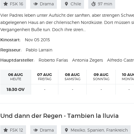
FSK 16
Drama
Chile
97 min
Vier Padres leben unter Aufsicht der sanften, aber strengen Schw
abgelegenen Haus an der chilenischen Nordküste. Dort müssen si
Vergangenheit Buße tun. Doch ihre stren...
Kinostart:
Nov 05 2015
Regisseur:
Pablo Larrain
Hauptdarsteller:
Roberto Farías
Antonia Zegers
Alfredo Cast
06 AUG
07 AUG
08 AUG
09 AUG
10 AU
HEUTE
FREITAG
SAMSTAG
SONNTAG
MONT
18:30 OV
-
-
-
-
Und dann der Regen - Tambien la lluvia
FSK 12
Drama
Mexiko, Spanien, Frankreich