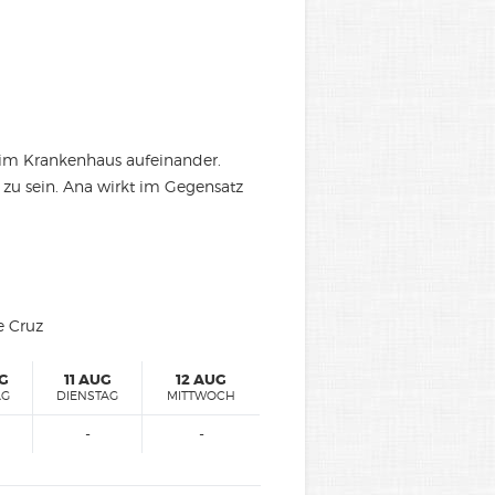
n im Krankenhaus aufeinander.
r zu sein. Ana wirkt im Gegensatz
e Cruz
UG
11 AUG
12 AUG
AG
DIENSTAG
MITTWOCH
-
-