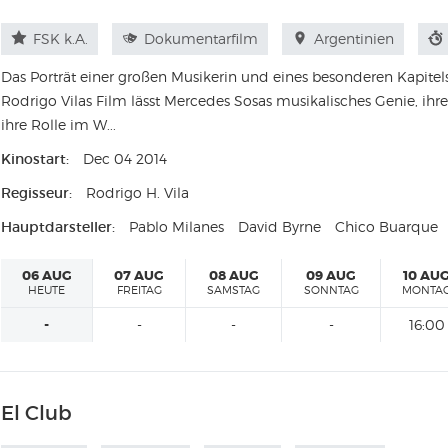
FSK k.A.
Dokumentarfilm
Argentinien
Das Porträt einer großen Musikerin und eines besonderen Kapitels
Rodrigo Vilas Film lässt Mercedes Sosas musikalisches Genie, ihre
ihre Rolle im W...
Kinostart:
Dec 04 2014
Regisseur:
Rodrigo H. Vila
Hauptdarsteller:
Pablo Milanes
David Byrne
Chico Buarque
06 AUG
07 AUG
08 AUG
09 AUG
10 AU
HEUTE
FREITAG
SAMSTAG
SONNTAG
MONTA
-
-
-
-
16:00
El Club