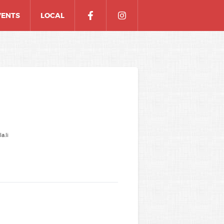
VENTS
LOCAL
a.li