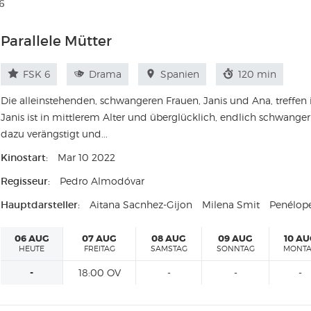
6
Parallele Mütter
FSK 6
Drama
Spanien
120 min
Die alleinstehenden, schwangeren Frauen, Janis und Ana, treffe
Janis ist in mittlerem Alter und überglücklich, endlich schwange
dazu verängstigt und...
Kinostart:
Mar 10 2022
Regisseur:
Pedro Almodóvar
Hauptdarsteller:
Aitana Sacnhez-Gijon
Milena Smit
Penélop
06 AUG
07 AUG
08 AUG
09 AUG
10 A
HEUTE
FREITAG
SAMSTAG
SONNTAG
MONT
-
18:00 OV
-
-
-