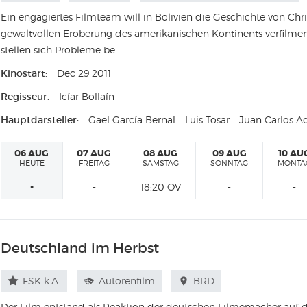
Ein engagiertes Filmteam will in Bolivien die Geschichte von Ch
gewaltvollen Eroberung des amerikanischen Kontinents verfilme
stellen sich Probleme be...
Kinostart:
Dec 29 2011
Regisseur:
Icíar Bollaín
Hauptdarsteller:
Gael García Bernal
Luis Tosar
Juan Carlos Ad
06 AUG
07 AUG
08 AUG
09 AUG
10 AU
HEUTE
FREITAG
SAMSTAG
SONNTAG
MONTA
-
-
18:20 OV
-
-
Deutschland im Herbst
FSK k.A.
Autorenfilm
BRD
Der Film entstand als Reaktion der deutschen Filmemacher auf di