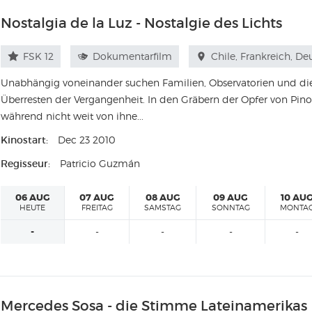
Nostalgia de la Luz - Nostalgie des Lichts
FSK 12
Dokumentarfilm
Chile, Frankreich, De
Unabhängig voneinander suchen Familien, Observatorien und di
Überresten der Vergangenheit. In den Gräbern der Opfer von Pin
während nicht weit von ihne...
Kinostart:
Dec 23 2010
Regisseur:
Patricio Guzmán
06 AUG
07 AUG
08 AUG
09 AUG
10 AU
HEUTE
FREITAG
SAMSTAG
SONNTAG
MONTA
-
-
-
-
-
Mercedes Sosa - die Stimme Lateinamerikas