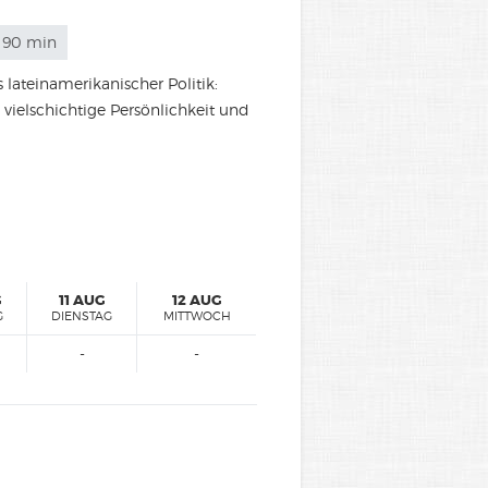
90 min
 lateinamerikanischer Politik:
 vielschichtige Persönlichkeit und
G
11 AUG
12 AUG
G
DIENSTAG
MITTWOCH
-
-