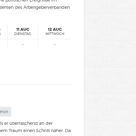
identen des Arbeitgeberverbanden
G
11 AUG
12 AUG
G
DIENSTAG
MITTWOCH
-
-
 min
ls er überraschend an der
m Traum einen Schritt näher. Da