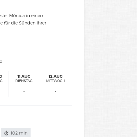
ester Mónica in einem
e für die Sünden ihrer
ro
G
11 AUG
12 AUG
AG
DIENSTAG
MITTWOCH
-
-
102 min