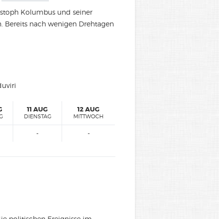
ristoph Kolumbus und seiner
n. Bereits nach wenigen Drehtagen
uviri
G
11 AUG
12 AUG
G
DIENSTAG
MITTWOCH
-
-
e politischen Ereignisse im