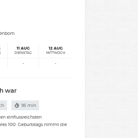
tenborn
G
11 AUG
12 AUG
G
DIENSTAG
MITTWOCH
-
-
h war
ch
95 min
en einflussreichsten
hres 100. Geburtstags nimmt die