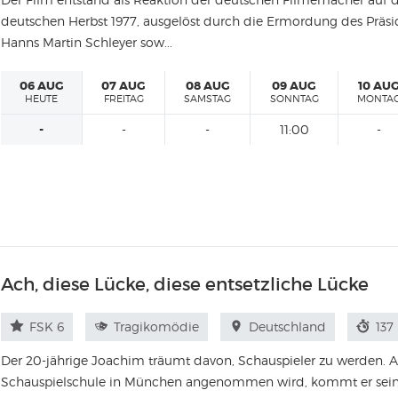
deutschen Herbst 1977, ausgelöst durch die Ermordung des Präs
Hanns Martin Schleyer sow...
06 AUG
07 AUG
08 AUG
09 AUG
10 AU
HEUTE
FREITAG
SAMSTAG
SONNTAG
MONTA
-
-
-
11:00
-
Ach, diese Lücke, diese entsetzliche Lücke
FSK 6
Tragikomödie
Deutschland
137
Der 20-jährige Joachim träumt davon, Schauspieler zu werden. A
Schauspielschule in München angenommen wird, kommt er seine