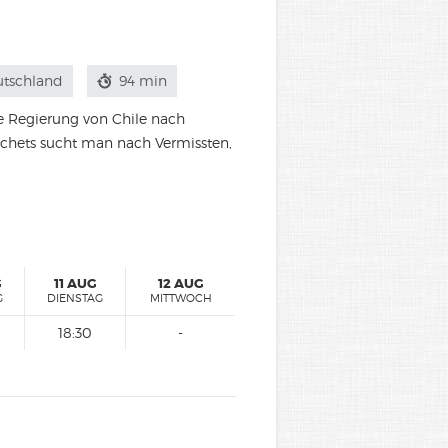
utschland
94 min
e Regierung von Chile nach
ochets sucht man nach Vermissten,
G
11 AUG
12 AUG
G
DIENSTAG
MITTWOCH
18:30
-