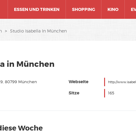
ESSEN UND TRINKEN
SHOPPING
KINO
E
n
>
Studio Isabella In München
la in München
Webseite
 29, 80799 München
http://www.isabell
Sitze
165
diese Woche