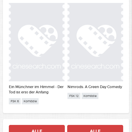
Ein Münchner im Himmel - Der
Nimrods: A Green Day Comedy
Tod ist erst der Anfang
FSK 12
Komödie
FSK 6
Komödie
ALLE
ALLE