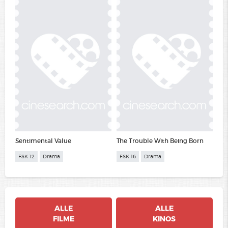
Sentimental Value
The Trouble With Being Born
FSK 12
Drama
FSK 16
Drama
ALLE
ALLE
FILME
KINOS