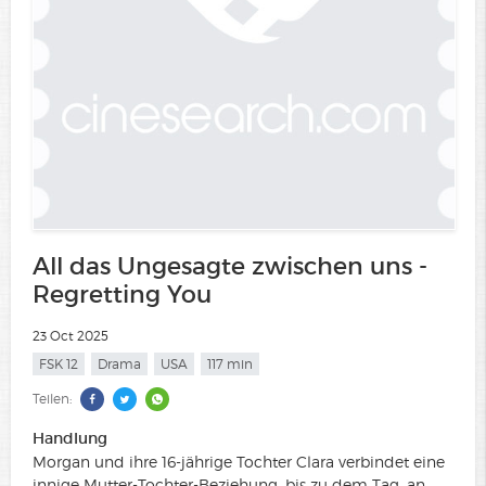
All das Ungesagte zwischen uns -
Regretting You
23 Oct 2025
FSK 12
Drama
USA
117 min
Teilen:
Handlung
Morgan und ihre 16-jährige Tochter Clara verbindet eine
innige Mutter-Tochter-Beziehung, bis zu dem Tag, an