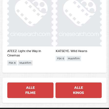
ATEEZ: Light the Way in
KATSEYE: Wild Hearts
Cinemas
FSK 6
Musikfilm
FSK 6
Musikfilm
ALLE
ALLE
FILME
KINOS