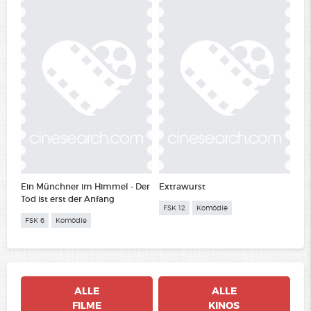
Ein Münchner im Himmel - Der
Extrawurst
Tod ist erst der Anfang
FSK 12
Komödie
FSK 6
Komödie
ALLE
ALLE
FILME
KINOS