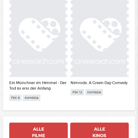
Ein Münchner im Himmel - Der
Nimrods: A Green Day Comedy
Tod ist erst der Anfang
FSK 12
Komödie
FSK 6
Komödie
ALLE
ALLE
FILME
KINOS