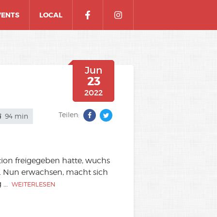
VENTS
LOCAL
Jun
23
2022
Teilen:
94 min
on freigegeben hatte, wuchs
. Nun erwachsen, macht sich
g
...
WEITERLESEN