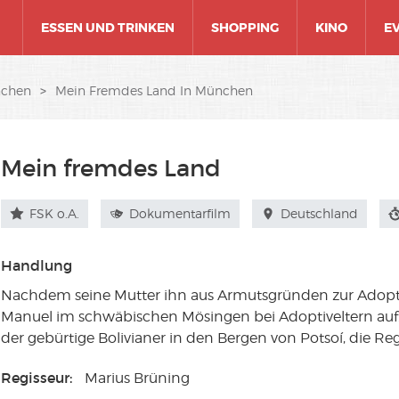
ESSEN UND TRINKEN
SHOPPING
KINO
E
nchen
>
Mein Fremdes Land In München
Mein fremdes Land
FSK o.A.
Dokumentarfilm
Deutschland
Handlung
Nachdem seine Mutter ihn aus Armutsgründen zur Adopti
Manuel im schwäbischen Mösingen bei Adoptiveltern auf
der gebürtige Bolivianer in den Bergen von Potsoí, die Re
Regisseur:
Marius Brüning