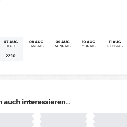
07 AUG
08 AUG
09 AUG
10 AUG
11 AUG
HEUTE
SAMSTAG
SONNTAG
MONTAG
DIENSTAG
22:10
-
-
-
-
 auch interessieren...