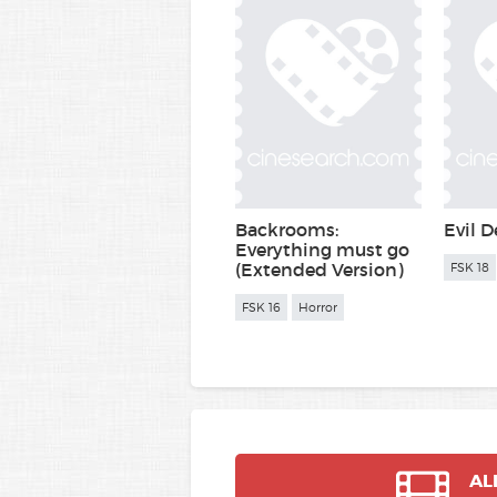
Backrooms:
Evil 
Everything must go
(Extended Version)
FSK 18
FSK 16
Horror
AL