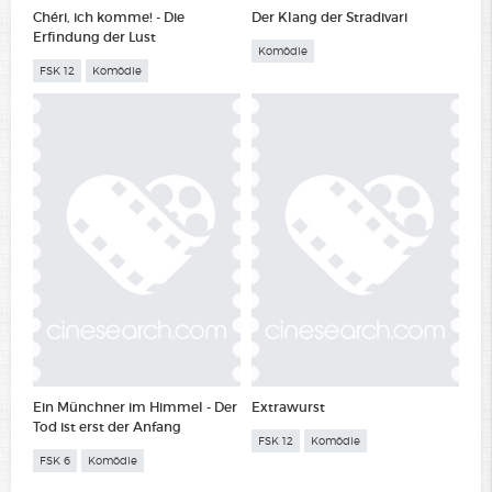
Chéri, ich komme! - Die
Der Klang der Stradivari
Erfindung der Lust
Komödie
FSK 12
Komödie
Ein Münchner im Himmel - Der
Extrawurst
Tod ist erst der Anfang
FSK 12
Komödie
FSK 6
Komödie