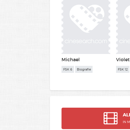
Michael
Violet
FSK 6
Biografie
FSK 12
AL
IN 