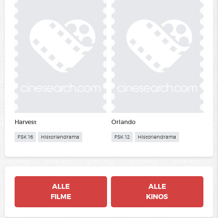
Harvest
Orlando
FSK 16
Historiendrama
FSK 12
Historiendrama
ALLE
ALLE
FILME
KINOS