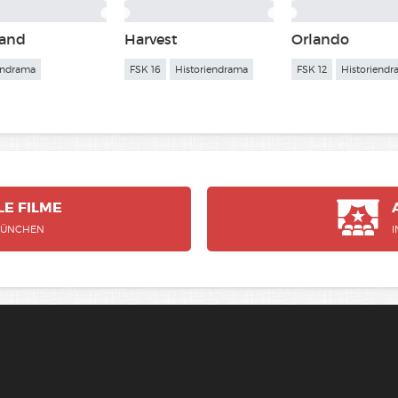
land
Harvest
Orlando
endrama
FSK 16
Historiendrama
FSK 12
Historiend
LE
FILME
MÜNCHEN