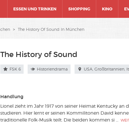
ESSEN UND TRINKEN
SHOPPING
KINO
E
nchen
>
The History Of Sound In München
The History of Sound
FSK 6
Historiendrama
USA, Großbritannien, It
Handlung
Lionel zieht im Jahr 1917 von seiner Heimat Kentucky an 
studieren. Hier lernt er seinen Kommilitonen David kennen
traditionelle Folk-Musik teilt. Die beiden kommen si
...
WEI