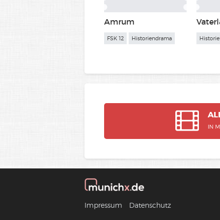
Amrum
Vater
FSK 12
Historiendrama
Histori
AL
IN 
Impressum
Datenschutz